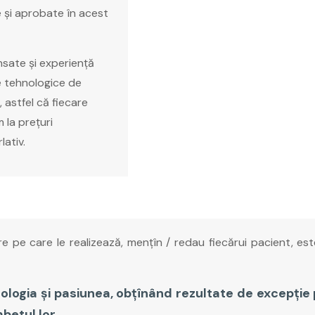
e și aprobate în acest
sate și experiență
le tehnologice de
, astfel că fiecare
 la prețuri
ativ.
are pe care le realizează, mențîn / redau fiecărui pacient, est
ologia și pasiunea, obțînând rezultate de excepție p
mbetul lor.