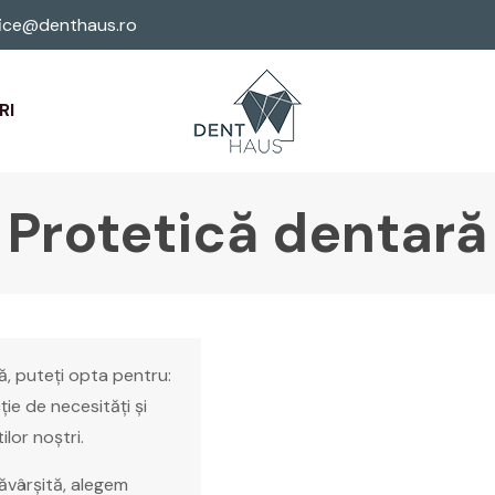
ice@denthaus.ro
RI
Protetică dentară
ă, puteți opta pentru:
ție de necesități și
ilor noștri.
săvârșită, alegem