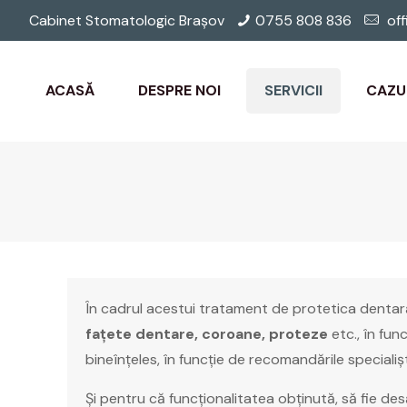
Cabinet Stomatologic Brașov
0755 808 836
off
ACASĂ
DESPRE NOI
SERVICII
CAZU
În cadrul acestui tratament de protetica dentar
fațete dentare, coroane, proteze
etc., în func
bineînțeles, în funcție de recomandările specialișt
Și pentru că funcționalitatea obținută, să fie de