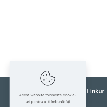
Misiunea DentHaus
Linkuri
Acest website folosește cookie-
DentHaus este transpunerea în realitate
Politica de 
uri pentru a-ți îmbunătăți