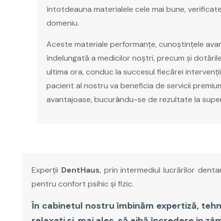
întotdeauna materialele cele mai bune, verificat
domeniu.
Aceste materiale performanțe, cunoștințele avan
îndelungată a medicilor noștri, precum și dotări
ultima ora, conduc la succesul fiecărei intervenții
pacient al nostru va beneficia de servicii premium
avantajoase, bucurându-se de rezultate la superl
Experții
DentHaus
, prin intermediul lucrărilor dent
pentru confort psihic și fizic.
În cabinetul nostru îmbinăm expertiză, tehn
relaxați și, mai ales, să aibă încredere in zâ