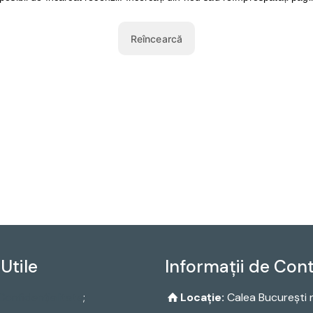
 Utile
Informații de Con
Confidențialitate
;
Locaţie:
Calea București n