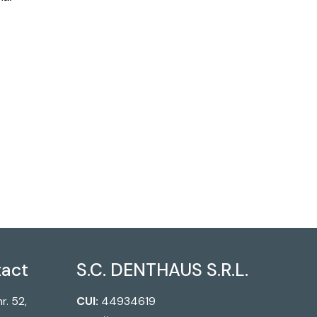
tact
S.C. DENTHAUS S.R.L.
r. 52,
CUI:
44934619