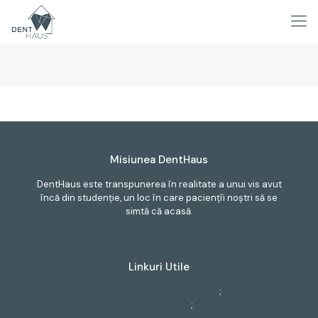
Misiunea DentHaus
DentHaus este transpunerea în realitate a unui vis avut
încă din studenție, un loc în care paciențîi noștri să se
simtă că acasă.
Linkuri Utile
Politica de Confidențialitate
;
Politica Cookie
;