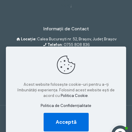
SOL
ANPC
;
Informații de Contact
Locaţie:
Calea București nr. 52, Brașov, Județ Brașov
Telefon:
0755 808 836
Email:
office@denthaus.ro
S.C. DENTHAUS S.R.L.
CUI:
44934619
Acest website folosește cookie-uri pentru a-ți
Număr Registru Comerțului:
J08/2680/2021
îmbunătăți experiența. Folosind acest website ești de
acord cu
Politica Cookie
.
Politica de Confidențialitate
©
2026 DentHaus - Cabinet Stomatologic Brașov.
Acceptă